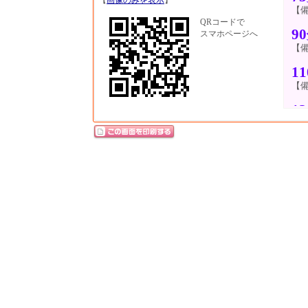
【
画像のみを表示
】
【
【入
QRコードで
9
スマホページへ
【
1
【
1
【
1
【