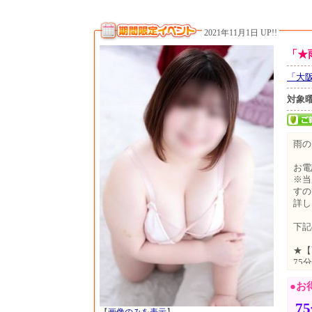
2021年11月1日 UP!!
「★
「大
対象
雨の
お電
※当
すの
詳し
下記
★【
75分
90分
●お
110
130
7
190